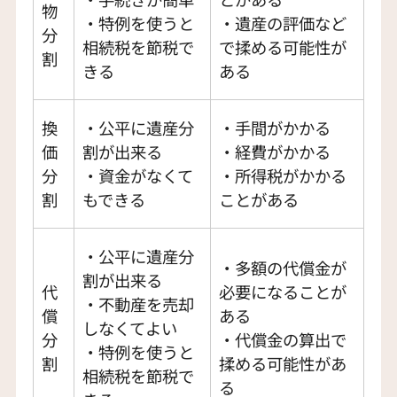
物
・特例を使うと
・遺産の評価など
分
相続税を節税で
で揉める可能性が
割
きる
ある
換
・公平に遺産分
・手間がかかる
価
割が出来る
・経費がかかる
分
・資金がなくて
・所得税がかかる
割
もできる
ことがある
・公平に遺産分
・多額の代償金が
割が出来る
代
必要になることが
・不動産を売却
償
ある
しなくてよい
分
・代償金の算出で
・特例を使うと
割
揉める可能性があ
相続税を節税で
る